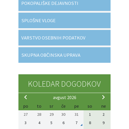
POKOPALIŠKE DEJAVNOSTI
SPLOŠNE VLOGE
VARSTVO OSEBNIH PODATKOV
SKUPNA OBČINSKA UPRAVA
KOLEDAR DOGODKOV
avgust 2026
po
to
sr
če
pe
so
ne
27
28
29
30
31
1
2
3
4
5
6
7
8
9