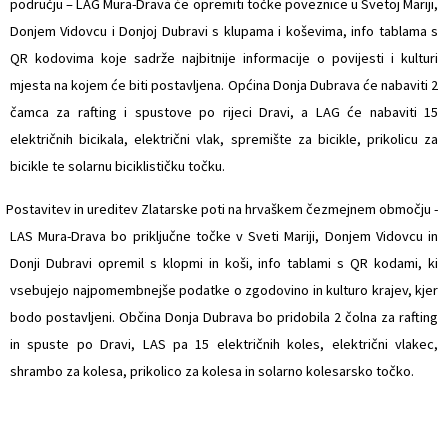
području – LAG Mura-Drava će opremiti točke poveznice u Svetoj Mariji,
Donjem Vidovcu i Donjoj Dubravi s klupama i koševima, info tablama s
QR kodovima koje sadrže najbitnije informacije o povijesti i kulturi
mjesta na kojem će biti postavljena. Općina Donja Dubrava će nabaviti 2
čamca za rafting i spustove po rijeci Dravi, a LAG će nabaviti 15
električnih bicikala, električni vlak, spremište za bicikle, prikolicu za
bicikle te solarnu biciklističku točku.
 Postavitev in ureditev Zlatarske poti na hrvaškem čezmejnem območju -
LAS Mura-Drava bo priključne točke v Sveti Mariji, Donjem Vidovcu in
Donji Dubravi opremil s klopmi in koši, info tablami s QR kodami, ki
vsebujejo najpomembnejše podatke o zgodovino in kulturo krajev, kjer
bodo postavljeni. Občina Donja Dubrava bo pridobila 2 čolna za rafting
in spuste po Dravi, LAS pa 15 električnih koles, električni vlakec,
shrambo za kolesa, prikolico za kolesa in solarno kolesarsko točko.