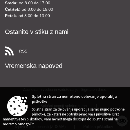
Sreda:
od 8.00 do 17.00
Četrtek:
od 8.00 do 15.00
Petek:
od 8.00 do 13.00
Ostanite v stiku z nami
RSS
Vremenska napoved
Zasnova, izvedba in vzdrževanje: Sigmateh d.o.o.
Spletna stran za nemoteno delovanje uporablja
piškotke
Splošni pogoji spletne strani
|
Spletna stran za delovanje uporablja samo nujno potrebne
piškotke, za katere ne potrebujemo vaše privolitve. Brez
Center za varstvo osebnih podatkov
|
namestitve teh piškotkov, vam nemotenega dostopa do spletne strani ne
moremo omogočiti.
Izjava o dostopnosti (ZDSMA)
|
Politika piškotkov
|