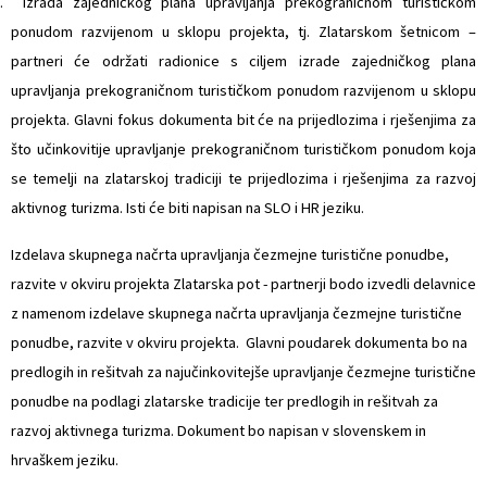
. Izrada zajedničkog plana upravljanja prekograničnom turističkom
ponudom razvijenom u sklopu projekta, tj. Zlatarskom šetnicom –
partneri će održati radionice s ciljem izrade zajedničkog plana
upravljanja prekograničnom turističkom ponudom razvijenom u sklopu
projekta. Glavni fokus dokumenta bit će na prijedlozima i rješenjima za
što učinkovitije upravljanje prekograničnom turističkom ponudom koja
se temelji na zlatarskoj tradiciji te prijedlozima i rješenjima za razvoj
aktivnog turizma. Isti će biti napisan na SLO i HR jeziku.
Izdelava skupnega načrta upravljanja čezmejne turistične ponudbe,
razvite v okviru projekta Zlatarska pot - partnerji bodo izvedli delavnice
z namenom izdelave skupnega načrta upravljanja čezmejne turistične
ponudbe, razvite v okviru projekta. Glavni poudarek dokumenta bo na
predlogih in rešitvah za najučinkovitejše upravljanje čezmejne turistične
ponudbe na podlagi zlatarske tradicije ter predlogih in rešitvah za
razvoj aktivnega turizma. Dokument bo napisan v slovenskem in
hrvaškem jeziku.