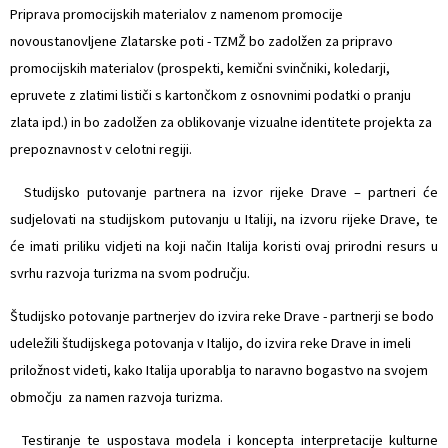
Priprava promocijskih materialov z namenom promocije
novoustanovljene Zlatarske poti - TZMŽ bo zadolžen za pripravo
promocijskih materialov (prospekti, kemični svinčniki, koledarji,
epruvete z zlatimi lističi s kartončkom z osnovnimi podatki o pranju
zlata ipd.) in bo zadolžen za oblikovanje vizualne identitete projekta za
prepoznavnost v celotni regiji.
 Studijsko putovanje partnera na izvor rijeke Drave – partneri će
sudjelovati na studijskom putovanju u Italiji, na izvoru rijeke Drave, te
će imati priliku vidjeti na koji način Italija koristi ovaj prirodni resurs u
svrhu razvoja turizma na svom području.
Študijsko potovanje partnerjev do izvira reke Drave - partnerji se bodo
udeležili študijskega potovanja v Italijo, do izvira reke Drave in imeli
priložnost videti, kako Italija uporablja to naravno bogastvo na svojem
območju za namen razvoja turizma.
 Testiranje te uspostava modela i koncepta interpretacije kulturne