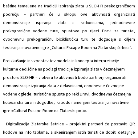
baštine temeljene na tradiciji ispiranja zlata u SLO-HR prekograničnom
području – partneri će u sklopu ove aktivnosti organizirati
demonstracije ispiranja zlata s radionicama, jednodnevne
prekogranične vođene ture, spustove po rijeci Dravi za turiste,
dvodnevnu prekograničnu biciklističku turu te događaje s ciljem
testiranja inovativne igre „Cultural Escape Room na Zlatarskoj šetnici“.
Preizkušanje in vzpostavitev modela in koncepta interpretacije
kulturne dediščine na podlagi tradicije izpiranja zlata v čezmejnem
prostoru SLO-HR – v okviru te aktivnosti bodo partnerji organizirali
demonstracije izpiranja zlata z delavnicami, enodnevne čezmejne
vodene oglede, turistične spuste po reki Dravi, dvodnevna čezmejna
kolesarska tura in dogodke, ki bodo namenjeni testiranju inovativne
igre »Cultural Escape Room na Zlatarski poti«.
 Digitalizacija Zlatarske šetnice – projektni partneri će postaviti QR
kodove na info tablama, a skeniranjem istih turisti će dobiti detaljnije