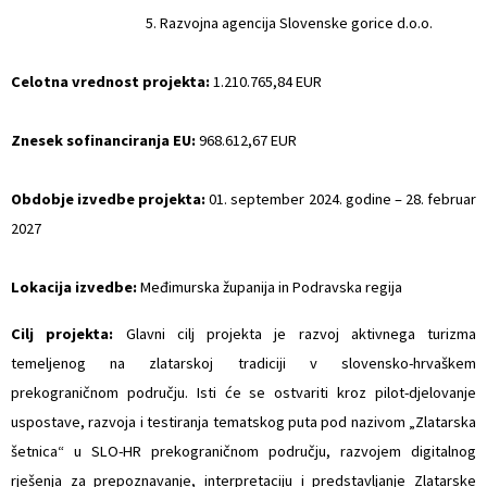
5. Razvojna agencija Slovenske gorice d.o.o.
Celotna vrednost projekta:
1.210.765,84 EUR
Znesek sofinanciranja EU:
968.612,67 EUR
Obdobje izvedbe projekta:
01. september 2024. godine – 28. februar
2027
Lokacija izvedbe:
Međimurska županija in Podravska regija
Cilj projekta:
Glavni cilj projekta je razvoj aktivnega turizma
temeljenog na zlatarskoj tradiciji v slovensko-hrvaškem
prekograničnom području. Isti će se ostvariti kroz pilot-djelovanje
uspostave, razvoja i testiranja tematskog puta pod nazivom „Zlatarska
šetnica“ u SLO-HR prekograničnom području, razvojem digitalnog
rješenja za prepoznavanje, interpretaciju i predstavljanje Zlatarske