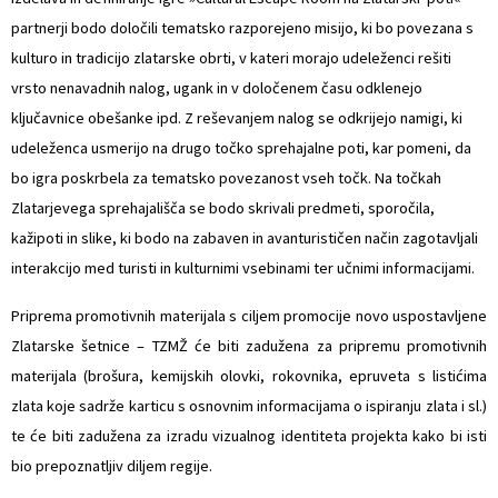
partnerji bodo določili tematsko razporejeno misijo, ki bo povezana s
kulturo in tradicijo zlatarske obrti, v kateri morajo udeleženci rešiti
vrsto nenavadnih nalog, ugank in v določenem času odklenejo
ključavnice obešanke ipd. Z reševanjem nalog se odkrijejo namigi, ki
udeleženca usmerijo na drugo točko sprehajalne poti, kar pomeni, da
bo igra poskrbela za tematsko povezanost vseh točk. Na točkah
Zlatarjevega sprehajališča se bodo skrivali predmeti, sporočila,
kažipoti in slike, ki bodo na zabaven in avanturističen način zagotavljali
interakcijo med turisti in kulturnimi vsebinami ter učnimi informacijami.
 Priprema promotivnih materijala s ciljem promocije novo uspostavljene
Zlatarske šetnice – TZMŽ će biti zadužena za pripremu promotivnih
materijala (brošura, kemijskih olovki, rokovnika, epruveta s listićima
zlata koje sadrže karticu s osnovnim informacijama o ispiranju zlata i sl.)
te će biti zadužena za izradu vizualnog identiteta projekta kako bi isti
bio prepoznatljiv diljem regije.