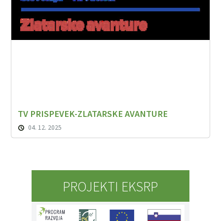
TV PRISPEVEK-ZLATARSKE AVANTURE
04. 12. 2025
PROJEKTI EKSRP