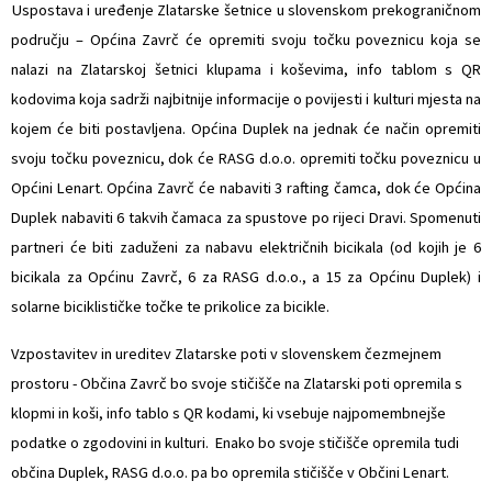
 Uspostava i uređenje Zlatarske šetnice u slovenskom prekograničnom
području – Općina Zavrč će opremiti svoju točku poveznicu koja se
nalazi na Zlatarskoj šetnici klupama i koševima, info tablom s QR
kodovima koja sadrži najbitnije informacije o povijesti i kulturi mjesta na
kojem će biti postavljena. Općina Duplek na jednak će način opremiti
svoju točku poveznicu, dok će RASG d.o.o. opremiti točku poveznicu u
Općini Lenart. Općina Zavrč će nabaviti 3 rafting čamca, dok će Općina
Duplek nabaviti 6 takvih čamaca za spustove po rijeci Dravi. Spomenuti
partneri će biti zaduženi za nabavu električnih bicikala (od kojih je 6
bicikala za Općinu Zavrč, 6 za RASG d.o.o., a 15 za Općinu Duplek) i
solarne biciklističke točke te prikolice za bicikle.
Vzpostavitev in ureditev Zlatarske poti v slovenskem čezmejnem
prostoru - Občina Zavrč bo svoje stičišče na Zlatarski poti opremila s
klopmi in koši, info tablo s QR kodami, ki vsebuje najpomembnejše
podatke o zgodovini in kulturi. Enako bo svoje stičišče opremila tudi
občina Duplek, RASG d.o.o. pa bo opremila stičišče v Občini Lenart.