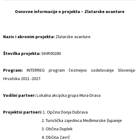
Naselja v občini
Prostorski akti občine
Osnovne informacije o projektu – Zlatarske avanture
Organigram
Predpisi in odloki
Naziv i akronim projekta:
Zlatarske avanture
Varstvo osebnih podatkov
Občinski časopis
Številka projekta:
SIHR00280
Strateški dokumenti
Proračun občine
Program:
INTERREG program čezmejno sodelovanje Slovenija-
Katalog informacij javnega značaja
Lokalne volitve
Hrvatska 2021.-2027.
Vodilni partner:
Lokalna akcijska grupa Mura-Drava
Projektni partneri:
1. Općina Donja Dubrava
2. Turistička zajednica Međimurske županije
3. Občina Duplek
4. Občina Zavrč