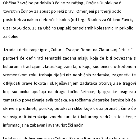
Občina Zavrč bo pridobila 3 čolne za rafting, Občina Duplek pa 6
tovrstnih čolnov za spust po reki Dravi. Omenjeni partnerji bodo
poskrbeli za nakup električnih koles (od tega 6 koles za Občino Zavrč,
6 za RASG doo, 15 za Občino Duplek) ter solarnih kolesarnic in prikolic
za čolne.
 Izrada i definiranje igre „Cultural Escape Room na Zlatarskoj šetnici“ –
partneri će definirati tematski zadanu misiju koja će biti povezana s
kulturom i tradicijom zlatarskog zanata, u kojoj sudionici u određenom
vremenskom roku trebaju riješiti niz neobičnih zadataka, zagonetki te
otključati brave lokota i sl. Rješavanjem zadataka otkrivaju se tragovi
koji sudionika upućuju na drugu točku šetnice, tj. igra će osigurati
tematsko povezivanje svih točaka. Na točkama Zlatarske šetnice bit će
skriveni predmeti, poruke, putokazi i slike koje treba pronaći, čime će
se osigurati interakcija između turista i kulturnog sadržaja te učenje
informacija na zabavan i avanturistički način.
Izdelava in definiranje igre »Cultural Escape Room na Zlatarski poti« -