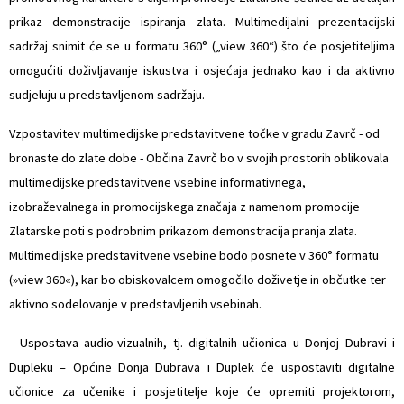
prikaz demonstracije ispiranja zlata. Multimedijalni prezentacijski
sadržaj snimit će se u formatu 360° („view 360“) što će posjetiteljima
omogućiti doživljavanje iskustva i osjećaja jednako kao i da aktivno
sudjeluju u predstavljenom sadržaju.
Vzpostavitev multimedijske predstavitvene točke v gradu Zavrč - od
bronaste do zlate dobe - Občina Zavrč bo v svojih prostorih oblikovala
multimedijske predstavitvene vsebine informativnega,
izobraževalnega in promocijskega značaja z namenom promocije
Zlatarske poti s podrobnim prikazom demonstracija pranja zlata.
Multimedijske predstavitvene vsebine bodo posnete v 360° formatu
(»view 360«), kar bo obiskovalcem omogočilo doživetje in občutke ter
aktivno sodelovanje v predstavljenih vsebinah.
 Uspostava audio-vizualnih, tj. digitalnih učionica u Donjoj Dubravi i
Dupleku – Općine Donja Dubrava i Duplek će uspostaviti digitalne
učionice za učenike i posjetitelje koje će opremiti projektorom,