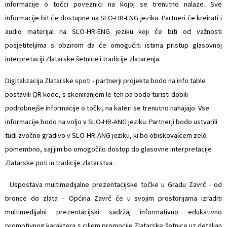
informacije o točci poveznici na kojoj se trenutno nalaze. Sve
informacije bit će dostupne na SLO-HR-ENG jeziku. Partneri će kreirati i
audio materijal na SLO-HR-ENG jeziku koji će biti od važnosti
posjetiteljima s obzirom da će omogućiti istima pristup glasovnoj
interpretaciji Zlatarske šetnice i tradicije zlatarenja.
Digitalizacija Zlatarske spoti - partnerji projekta bodo na info table
postavili QR kode, s skeniranjem le-teh pa bodo turisti dobili
podrobnejše informacije o točki, na kateri se trenutno nahajajo. Vse
informacije bodo na voljo v SLO-HR-ANG jeziku. Partnerji bodo ustvarili
tudi zvočno gradivo v SLO-HR-ANG jeziku, ki bo obiskovalcem zelo
pomembno, saj jim bo omogočilo dostop do glasovne interpretacije
Zlatarske poti in tradicije zlatarstva.
 Uspostava multimedijalne prezentacijske točke u Gradu Zavrč - od
bronce do zlata – Općina Zavrč će u svojim prostorijama izraditi
multimedijalni prezentacijski sadržaj informativno edukativno
promotivnog karaktera s ciljem promocije Zlatarske šetnice uz detaljan