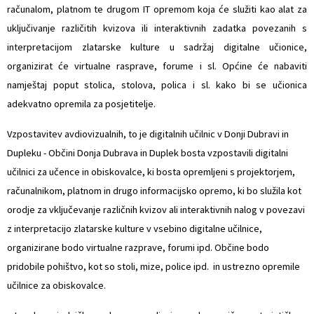
računalom, platnom te drugom IT opremom koja će služiti kao alat za
uključivanje različitih kvizova ili interaktivnih zadatka povezanih s
interpretacijom zlatarske kulture u sadržaj digitalne učionice,
organizirat će virtualne rasprave, forume i sl. Općine će nabaviti
namještaj poput stolica, stolova, polica i sl. kako bi se učionica
adekvatno opremila za posjetitelje.
Vzpostavitev avdiovizualnih, to je digitalnih učilnic v Donji Dubravi in ​​
Dupleku - Občini Donja Dubrava in Duplek bosta vzpostavili digitalni
učilnici za učence in obiskovalce, ki bosta opremljeni s projektorjem,
računalnikom, platnom in drugo informacijsko opremo, ki bo služila kot
orodje za vključevanje različnih kvizov ali interaktivnih nalog v povezavi
z interpretacijo zlatarske kulture v vsebino digitalne učilnice,
organizirane bodo virtualne razprave, forumi ipd. Občine bodo
pridobile pohištvo, kot so stoli, mize, police ipd. in ustrezno opremile
učilnice za obiskovalce.