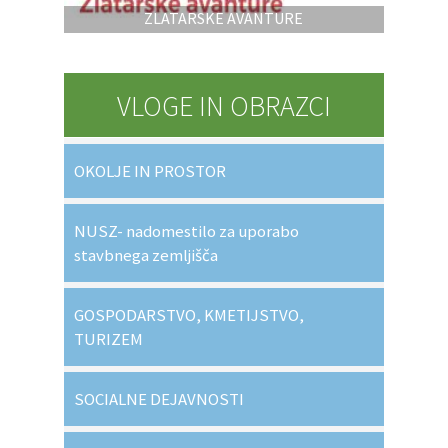
ZLATARSKE AVANTURE
VLOGE IN OBRAZCI
OKOLJE IN PROSTOR
NUSZ- nadomestilo za uporabo
stavbnega zemljišča
GOSPODARSTVO, KMETIJSTVO,
TURIZEM
SOCIALNE DEJAVNOSTI