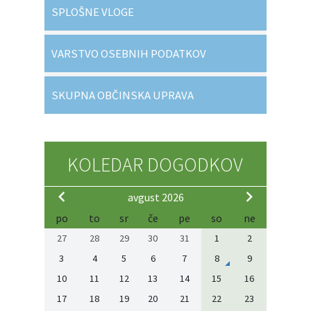
SPLOŠNE VLOGE
VARSTVO OSEBNIH PODATKOV
SKUPNA OBČINSKA UPRAVA
KOLEDAR DOGODKOV
avgust 2026
po
to
sr
če
pe
so
ne
27
28
29
30
31
1
2
3
4
5
6
7
8
9
10
11
12
13
14
15
16
17
18
19
20
21
22
23