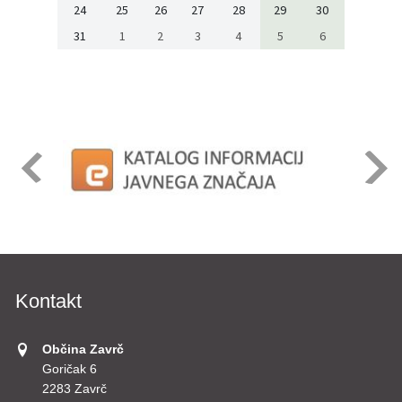
24
25
26
27
28
29
30
31
1
2
3
4
5
6
Kontakt
Občina Zavrč
Goričak 6
2283 Zavrč