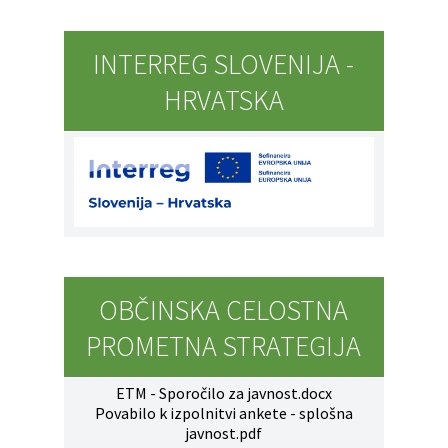
Naselja v občini
Prostorski akti občine
INTERREG SLOVENIJA -
Organigram
Predpisi in odloki
HRVATSKA
Varstvo osebnih podatkov
Občinski časopis
Strateški dokumenti
Proračun občine
Katalog informacij javnega značaja
Lokalne volitve
OBČINSKA CELOSTNA
PROMETNA STRATEGIJA
ETM - Sporočilo za javnost.docx
Povabilo k izpolnitvi ankete - splošna
javnost.pdf