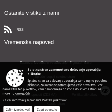
Ostanite v stiku z nami
RSS
Vremenska napoved
Zasnova, izvedba in vzdrževanje: Sigmateh d.o.o.
Spletna stran za nemoteno delovanje uporablja
piškotke
Splošni pogoji spletne strani
|
Spletna stran za delovanje uporablja samo nujno potrebne
piškotke, za katere ne potrebujemo vaše privolitve. Brez
Center za varstvo osebnih podatkov
|
namestitve teh piškotkov, vam nemotenega dostopa do spletne strani ne
moremo omogočiti.
Izjava o dostopnosti (ZDSMA)
|
Politika piškotkov
|
Za več informacij si preberite
Politika piškotkov
.
Kazalo strani
Želim izvedeti več
Zapri obvestilo