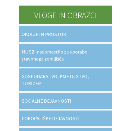
VLOGE IN OBRAZCI
OKOLJE IN PROSTOR
NUSZ- nadomestilo za uporabo
stavbnega zemljišča
GOSPODARSTVO, KMETIJSTVO,
TURIZEM
SOCIALNE DEJAVNOSTI
POKOPALIŠKE DEJAVNOSTI